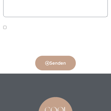
Ich habe die Informationen zum Datenschutz zur
Kenntnis genommen. Ich stimme zu, dass meine
Angaben und Daten zur Beantwortung meiner Anfrage
elektronisch erhoben und gespeichert werden.
Senden