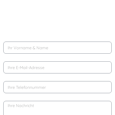
beantworten wir alle Ihre Fragen
erstellen wir ein individuelles
Behandlungskonzept
führen wir auf Wunsch eine Testbehandlung
durch
erhalten Sie klare Aussagen über die Kosten