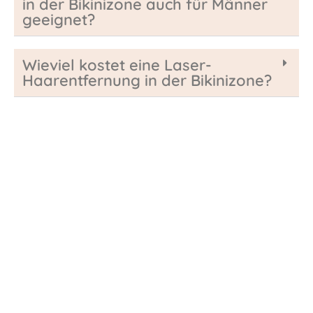
in der Bikinizone auch für Männer
geeignet?
Wieviel kostet eine Laser-
Haarentfernung in der Bikinizone?
Kontakt aufnehmen
Sie haben Fragen?
Beratungsgespräch vereinbaren?
Behandlungstermin abstimmen?
Zögern Sie nicht, Kontakt mit uns aufzunehmen! Wir
freuen uns über Ihre Nachricht.
In einem kostenlosen und unverbindlichen
Erstgespräch: