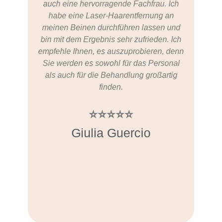
auch eine hervorragende Fachfrau. Ich
du
habe eine Laser-Haarentfernung an
Beh
meinen Beinen durchführen lassen und
an d
bin mit dem Ergebnis sehr zufrieden. Ich
Bik
empfehle Ihnen, es auszuprobieren, denn
bis
Sie werden es sowohl für das Personal
I
als auch für die Behandlung großartig
finden.
⭐️⭐️⭐️⭐️⭐️
Giulia Guercio