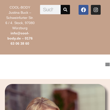
COOL-BODY
Justina Buck –
Schweinfurter Str.
6 / 4. Stock, 97080
Würzburg
info@cool-
body.de
–
0176
63 06 38 60